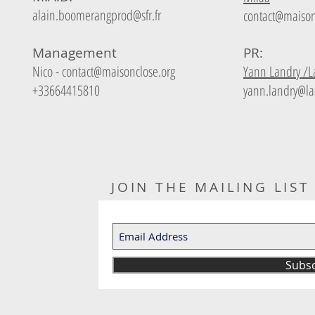
alain.boomerangprod@sfr.fr
contact@maison
Management
PR:
Nico -
contact@maisonclose.org
Yann Landry /La 
+33664415810
yann.landry@lat
JOIN THE MAILING LIST
Subs