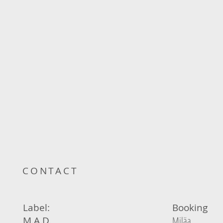
CONTACT
Label:
Booking
M.A.D.
Miläa